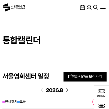
메인메뉴 바로가기
하단링크 바로가기
통합캘린더
서울영화센터 일정
영화시간표 보러가기
2026.8
예매하기
오늘
전시·행사
교육