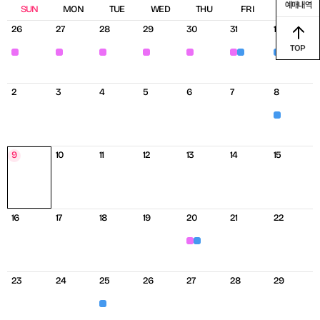
달
예매내역
SUN
MON
TUE
WED
THU
FRI
SAT
력
테
30
28
29
26
27
31
1
이
블
TOP
교
전
전
전
전
전
교
전
육
시
시
시
시
시
육
시
·
·
·
·
·
·
행
행
행
행
행
행
3
4
5
6
8
2
7
사
사
사
사
사
사
교
육
10
12
13
14
15
9
11
20
22
18
19
21
16
17
교
전
육
시
·
행
24
25
26
28
29
23
27
사
교
육