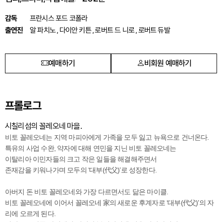
프란시스 포드 코폴라
감독
알 파치노 , 다이안 키튼 , 로버트 드 니로 , 로버트 듀발
출연진
비회원 예매하기
예매하기
프롤로그
시칠리섬의 꼴레오네 마을.
비토 꼴레오네는 지역 마피아에게 가족을 모두 잃고 뉴욕으로 건너온다.
특유의 사업 수완, 약자에 대해 연민을 지닌 비토 꼴레오네는
이탈리아 이민자들의 크고 작은 일들을 해결해주면서
존재감을 키워나가며 모두의 ‘대부(代父)’로 성장한다.
아버지 돈 비토 꼴레오네와 가장 다르면서도 닮은 마이클.
비토 꼴레오네에 이어서 꼴레오네 家의 새로운 후계자로 ‘대부(代父)’의 자
리에 오르게 된다.