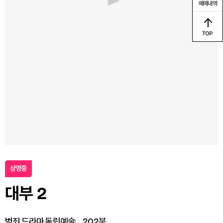
예매내역
TOP
상영중
대부 2
범죄,드라마,독립예술
202분